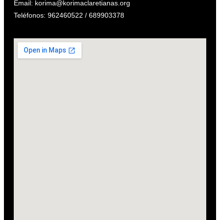
Email: korima@korimaclaretianas.org
Teléfonos: 962460522 / 689903378