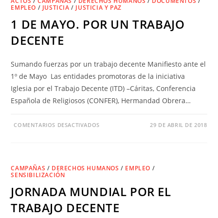
ACTOS
/
CAMPAÑAS
/
DERECHOS HUMANOS
/
DOCUMENTOS
/
EMPLEO
/
JUSTICIA
/
JUSTICIA Y PAZ
1 DE MAYO. POR UN TRABAJO
DECENTE
Sumando fuerzas por un trabajo decente Manifiesto ante el
1º de Mayo Las entidades promotoras de la iniciativa
Iglesia por el Trabajo Decente (ITD) –Cáritas, Conferencia
Española de Religiosos (CONFER), Hermandad Obrera…
COMENTARIOS DESACTIVADOS
29 DE ABRIL DE 2018
CAMPAÑAS
/
DERECHOS HUMANOS
/
EMPLEO
/
SENSIBILIZACIÓN
JORNADA MUNDIAL POR EL
TRABAJO DECENTE