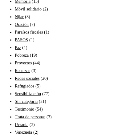
Memoria
(13)
Móvil solidario
(2)
Níjar
(8)
Oración
(7)
Paraísos fiscales
(1)
PASOS
(1)
Paz
(1)
Pobreza
(19)
Proyectos
(44)
Recursos
(3)
Redes sociales
(20)
Refugiados
(5)
Sensibilización
(77)
Sin categoría
(21)
Testimonio
(54)
Trata de personas
(3)
Ucrania
(3)
Venezuela
(2)