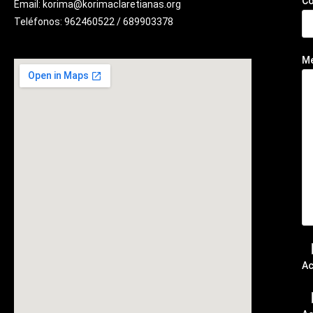
Co
Email: korima@korimaclaretianas.org
Teléfonos: 962460522 / 689903378
M
Ac