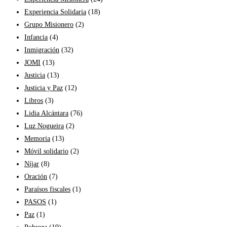
Experiencia Solidaria
(18)
Grupo Misionero
(2)
Infancia
(4)
Inmigración
(32)
JOMI
(13)
Justicia
(13)
Justicia y Paz
(12)
Libros
(3)
Lidia Alcántara
(76)
Luz Nogueira
(2)
Memoria
(13)
Móvil solidario
(2)
Níjar
(8)
Oración
(7)
Paraísos fiscales
(1)
PASOS
(1)
Paz
(1)