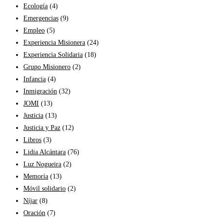
Ecología
(4)
Emergencias
(9)
Empleo
(5)
Experiencia Misionera
(24)
Experiencia Solidaria
(18)
Grupo Misionero
(2)
Infancia
(4)
Inmigración
(32)
JOMI
(13)
Justicia
(13)
Justicia y Paz
(12)
Libros
(3)
Lidia Alcántara
(76)
Luz Nogueira
(2)
Memoria
(13)
Móvil solidario
(2)
Níjar
(8)
Oración
(7)