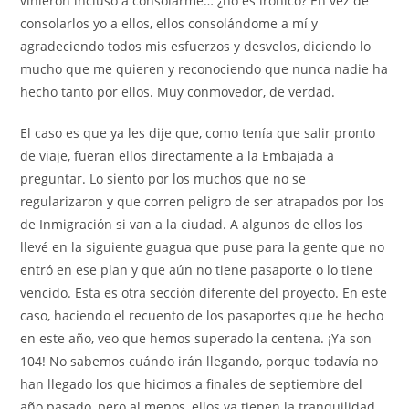
vinieron incluso a consolarme… ¿no es irónico? En vez de
consolarlos yo a ellos, ellos consolándome a mí y
agradeciendo todos mis esfuerzos y desvelos, diciendo lo
mucho que me quieren y reconociendo que nunca nadie ha
hecho tanto por ellos. Muy conmovedor, de verdad.
El caso es que ya les dije que, como tenía que salir pronto
de viaje, fueran ellos directamente a la Embajada a
preguntar. Lo siento por los muchos que no se
regularizaron y que corren peligro de ser atrapados por los
de Inmigración si van a la ciudad. A algunos de ellos los
llevé en la siguiente guagua que puse para la gente que no
entró en ese plan y que aún no tiene pasaporte o lo tiene
vencido. Esta es otra sección diferente del proyecto. En este
caso, haciendo el recuento de los pasaportes que he hecho
en este año, veo que hemos superado la centena. ¡Ya son
104! No sabemos cuándo irán llegando, porque todavía no
han llegado los que hicimos a finales de septiembre del
año pasado, pero al menos, ellos ya tienen la tranquilidad