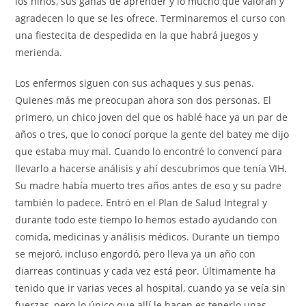
los niños, sus ganas de aprender y lo mucho que valoran y
agradecen lo que se les ofrece. Terminaremos el curso con
una fiestecita de despedida en la que habrá juegos y
merienda.
Los enfermos siguen con sus achaques y sus penas.
Quienes más me preocupan ahora son dos personas. El
primero, un chico joven del que os hablé hace ya un par de
años o tres, que lo conocí porque la gente del batey me dijo
que estaba muy mal. Cuando lo encontré lo convencí para
llevarlo a hacerse análisis y ahí descubrimos que tenía VIH.
Su madre había muerto tres años antes de eso y su padre
también lo padece. Entró en el Plan de Salud Integral y
durante todo este tiempo lo hemos estado ayudando con
comida, medicinas y análisis médicos. Durante un tiempo
se mejoró, incluso engordó, pero lleva ya un año con
diarreas continuas y cada vez está peor. Últimamente ha
tenido que ir varias veces al hospital, cuando ya se veía sin
fuerzas, pero lo único que allí le hacen es tenerlo unas