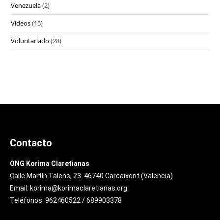
Venezuela
(2)
Vídeos
(15)
Voluntariado
(28)
Contacto
ONG Korima Claretianas
Calle Martín Talens, 23. 46740 Carcaixent (Valencia)
Email: korima@korimaclaretianas.org
Teléfonos: 962460522 / 689903378